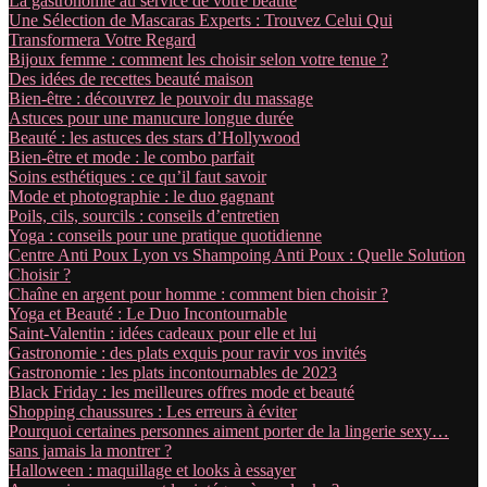
La gastronomie au service de votre beauté
Une Sélection de Mascaras Experts : Trouvez Celui Qui
Transformera Votre Regard
Bijoux femme : comment les choisir selon votre tenue ?
Des idées de recettes beauté maison
Bien-être : découvrez le pouvoir du massage
Astuces pour une manucure longue durée
Beauté : les astuces des stars d’Hollywood
Bien-être et mode : le combo parfait
Soins esthétiques : ce qu’il faut savoir
Mode et photographie : le duo gagnant
Poils, cils, sourcils : conseils d’entretien
Yoga : conseils pour une pratique quotidienne
Centre Anti Poux Lyon vs Shampoing Anti Poux : Quelle Solution
Choisir ?
Chaîne en argent pour homme : comment bien choisir ?
Yoga et Beauté : Le Duo Incontournable
Saint-Valentin : idées cadeaux pour elle et lui
Gastronomie : des plats exquis pour ravir vos invités
Gastronomie : les plats incontournables de 2023
Black Friday : les meilleures offres mode et beauté
Shopping chaussures : Les erreurs à éviter
Pourquoi certaines personnes aiment porter de la lingerie sexy…
sans jamais la montrer ?
Halloween : maquillage et looks à essayer