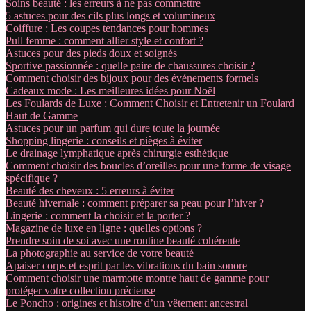
Soins beauté : les erreurs à ne pas commettre
5 astuces pour des cils plus longs et volumineux
Coiffure : Les coupes tendances pour hommes
Pull femme : comment allier style et confort ?
Astuces pour des pieds doux et soignés
Sportive passionnée : quelle paire de chaussures choisir ?
Comment choisir des bijoux pour des événements formels
Cadeaux mode : Les meilleures idées pour Noël
Les Foulards de Luxe : Comment Choisir et Entretenir un Foulard
Haut de Gamme
Astuces pour un parfum qui dure toute la journée
Shopping lingerie : conseils et pièges à éviter
Le drainage lymphatique après chirurgie esthétique
Comment choisir des boucles d’oreilles pour une forme de visage
spécifique ?
Beauté des cheveux : 5 erreurs à éviter
Beauté hivernale : comment préparer sa peau pour l’hiver ?
Lingerie : comment la choisir et la porter ?
Magazine de luxe en ligne : quelles options ?
Prendre soin de soi avec une routine beauté cohérente
La photographie au service de votre beauté
Apaiser corps et esprit par les vibrations du bain sonore
Comment choisir une marmotte montre haut de gamme pour
protéger votre collection précieuse
Le Poncho : origines et histoire d’un vêtement ancestral