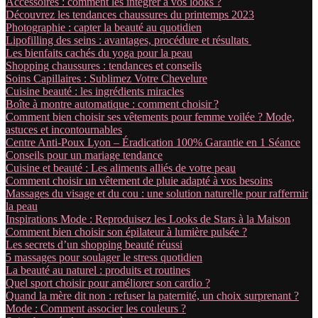
Accessoires : comment les intégrer à vos looks ?
Découvrez les tendances chaussures du printemps 2023
Photographie : capter la beauté au quotidien
Lipofilling des seins : avantages, procédure et résultats
Les bienfaits cachés du yoga pour la peau
Shopping chaussures : tendances et conseils
Soins Capillaires : Sublimez Votre Chevelure
Cuisine beauté : les ingrédients miracles
Boîte à montre automatique : comment choisir ?
Comment bien choisir ses vêtements pour femme voilée ? Mode,
astuces et incontournables
Centre Anti-Poux Lyon – Éradication 100% Garantie en 1 Séance
Conseils pour un mariage tendance
Cuisine et beauté : Les aliments alliés de votre peau
Comment choisir un vêtement de pluie adapté à vos besoins
Massages du visage et du cou : une solution naturelle pour raffermir
la peau
Inspirations Mode : Reproduisez les Looks de Stars à la Maison
Comment bien choisir son épilateur à lumière pulsée ?
Les secrets d’un shopping beauté réussi
5 massages pour soulager le stress quotidien
La beauté au naturel : produits et routines
Quel sport choisir pour améliorer son cardio ?
Quand la mère dit non : refuser la paternité, un choix surprenant ?
Mode : Comment associer les couleurs ?