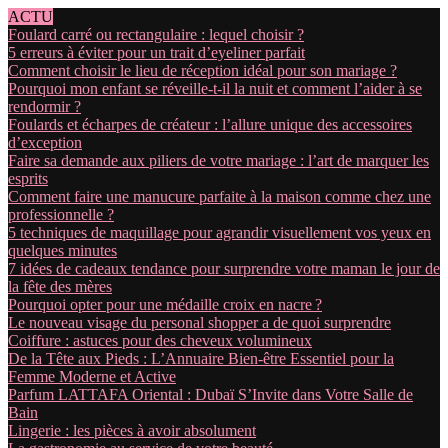
ACTU
Foulard carré ou rectangulaire : lequel choisir ?
5 erreurs à éviter pour un trait d’eyeliner parfait
Comment choisir le lieu de réception idéal pour son mariage ?
Pourquoi mon enfant se réveille-t-il la nuit et comment l’aider à se
rendormir ?
Foulards et écharpes de créateur : l’allure unique des accessoires
d’exception
Faire sa demande aux piliers de votre mariage : l’art de marquer les
esprits
Comment faire une manucure parfaite à la maison comme chez une
professionnelle ?
5 techniques de maquillage pour agrandir visuellement vos yeux en
quelques minutes
7 idées de cadeaux tendance pour surprendre votre maman le jour de
la fête des mères
Pourquoi opter pour une médaille croix en nacre ?
Le nouveau visage du personal shopper a de quoi surprendre
Coiffure : astuces pour des cheveux volumineux
De la Tête aux Pieds : L’Annuaire Bien-être Essentiel pour la
Femme Moderne et Active
Parfum LATTAFA Oriental : Dubaï S’Invite dans Votre Salle de
Bain
Lingerie : les pièces à avoir absolument