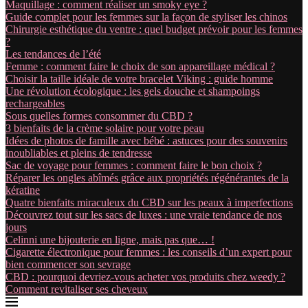
Maquillage : comment réaliser un smoky eye ?
Guide complet pour les femmes sur la façon de styliser les chinos
Chirurgie esthétique du ventre : quel budget prévoir pour les femmes
?
Les tendances de l’été
Femme : comment faire le choix de son appareillage médical ?
Choisir la taille idéale de votre bracelet Viking : guide homme
Une révolution écologique : les gels douche et shampoings
rechargeables
Sous quelles formes consommer du CBD ?
3 bienfaits de la crème solaire pour votre peau
Idées de photos de famille avec bébé : astuces pour des souvenirs
inoubliables et pleins de tendresse
Sac de voyage pour femmes : comment faire le bon choix ?
Réparer les ongles abîmés grâce aux propriétés régénérantes de la
kératine
Quatre bienfaits miraculeux du CBD sur les peaux à imperfections
Découvrez tout sur les sacs de luxes : une vraie tendance de nos
jours
Celinni une bijouterie en ligne, mais pas que… !
Cigarette électronique pour femmes : les conseils d’un expert pour
bien commencer son sevrage
CBD : pourquoi devriez-vous acheter vos produits chez weedy ?
Comment revitaliser ses cheveux