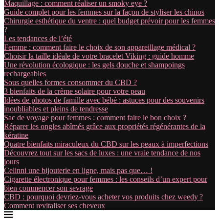
Maquillage : comment réaliser un smoky eye ?
Guide complet pour les femmes sur la façon de styliser les chinos
Chirurgie esthétique du ventre : quel budget prévoir pour les femmes
?
Les tendances de l’été
Femme : comment faire le choix de son appareillage médical ?
Choisir la taille idéale de votre bracelet Viking : guide homme
Une révolution écologique : les gels douche et shampoings
rechargeables
Sous quelles formes consommer du CBD ?
3 bienfaits de la crème solaire pour votre peau
Idées de photos de famille avec bébé : astuces pour des souvenirs
inoubliables et pleins de tendresse
Sac de voyage pour femmes : comment faire le bon choix ?
Réparer les ongles abîmés grâce aux propriétés régénérantes de la
kératine
Quatre bienfaits miraculeux du CBD sur les peaux à imperfections
Découvrez tout sur les sacs de luxes : une vraie tendance de nos
jours
Celinni une bijouterie en ligne, mais pas que… !
Cigarette électronique pour femmes : les conseils d’un expert pour
bien commencer son sevrage
CBD : pourquoi devriez-vous acheter vos produits chez weedy ?
Comment revitaliser ses cheveux