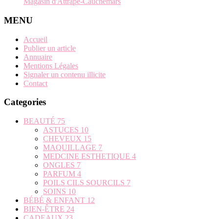
Magasin d'Attrape-Cauchemars
MENU
Accueil
Publier un article
Annuaire
Mentions Légales
Signaler un contenu illicite
Contact
Categories
BEAUTÉ
75
ASTUCES
10
CHEVEUX
15
MAQUILLAGE
7
MEDCINE ESTHETIQUE
4
ONGLES
7
PARFUM
4
POILS CILS SOURCILS
7
SOINS
10
BÉBÉ & ENFANT
12
BIEN-ÊTRE
24
CADEAUX
23