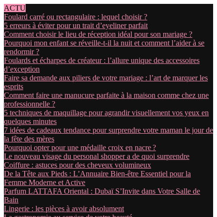
ACTU
Foulard carré ou rectangulaire : lequel choisir ?
5 erreurs à éviter pour un trait d’eyeliner parfait
Comment choisir le lieu de réception idéal pour son mariage ?
Pourquoi mon enfant se réveille-t-il la nuit et comment l’aider à se
rendormir ?
Foulards et écharpes de créateur : l’allure unique des accessoires
d’exception
Faire sa demande aux piliers de votre mariage : l’art de marquer les
esprits
Comment faire une manucure parfaite à la maison comme chez une
professionnelle ?
5 techniques de maquillage pour agrandir visuellement vos yeux en
quelques minutes
7 idées de cadeaux tendance pour surprendre votre maman le jour de
la fête des mères
Pourquoi opter pour une médaille croix en nacre ?
Le nouveau visage du personal shopper a de quoi surprendre
Coiffure : astuces pour des cheveux volumineux
De la Tête aux Pieds : L’Annuaire Bien-être Essentiel pour la
Femme Moderne et Active
Parfum LATTAFA Oriental : Dubaï S’Invite dans Votre Salle de
Bain
Lingerie : les pièces à avoir absolument