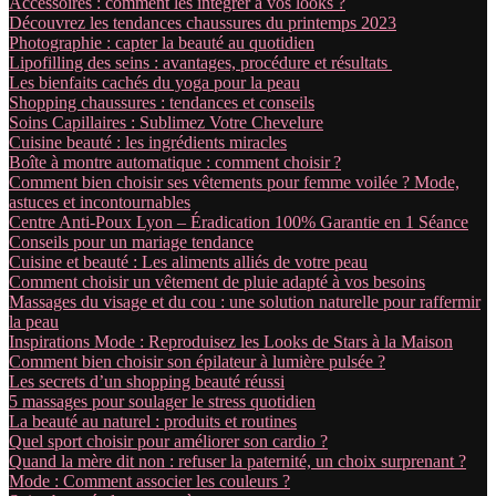
Accessoires : comment les intégrer à vos looks ?
Découvrez les tendances chaussures du printemps 2023
Photographie : capter la beauté au quotidien
Lipofilling des seins : avantages, procédure et résultats
Les bienfaits cachés du yoga pour la peau
Shopping chaussures : tendances et conseils
Soins Capillaires : Sublimez Votre Chevelure
Cuisine beauté : les ingrédients miracles
Boîte à montre automatique : comment choisir ?
Comment bien choisir ses vêtements pour femme voilée ? Mode,
astuces et incontournables
Centre Anti-Poux Lyon – Éradication 100% Garantie en 1 Séance
Conseils pour un mariage tendance
Cuisine et beauté : Les aliments alliés de votre peau
Comment choisir un vêtement de pluie adapté à vos besoins
Massages du visage et du cou : une solution naturelle pour raffermir
la peau
Inspirations Mode : Reproduisez les Looks de Stars à la Maison
Comment bien choisir son épilateur à lumière pulsée ?
Les secrets d’un shopping beauté réussi
5 massages pour soulager le stress quotidien
La beauté au naturel : produits et routines
Quel sport choisir pour améliorer son cardio ?
Quand la mère dit non : refuser la paternité, un choix surprenant ?
Mode : Comment associer les couleurs ?