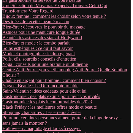
La gastronomie au service de votre beauté
Une Sélection de Mascaras Experts : Trouvez Celui Qui
Transformera Votre Regard
Bijoux femme : comment les choisir selon votre tenue ?
Des idées de recettes beauté maison
Bien-être : découvrez le pouvoir du massage
Astuces pour une manucure longue durée
Beauté : les astuces des stars d’Hollywood
Bien-être et mode : le combo parfait
Soins esthétiques : ce qu’il faut savoir
Mode et photographie : le duo gagnant
Poils, cils, sourcils : conseils d’entretien
Yoga : conseils pour une pratique quotidienne
Centre Anti Poux Lyon vs Shampoing Anti Poux : Quelle Solution
Choisir ?
Chaîne en argent pour homme : comment bien choisir ?
Yoga et Beauté : Le Duo Incontournable
Saint-Valentin : idées cadeaux pour elle et lui
Gastronomie : des plats exquis pour ravir vos invités
Gastronomie : les plats incontournables de 2023
Black Friday : les meilleures offres mode et beauté
Shopping chaussures : Les erreurs à éviter
Pourquoi certaines personnes aiment porter de la lingerie sexy…
sans jamais la montrer ?
Halloween : maquillage et looks à essayer