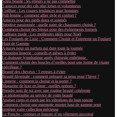
Soins beauté : les erreurs à ne pas commettre
5 astuces pour des cils plus longs et volumineux
Coiffure : Les coupes tendances pour hommes
Pull femme : comment allier style et confort ?
Astuces pour des pieds doux et soignés
Sportive passionnée : quelle paire de chaussures choisir ?
Comment choisir des bijoux pour des événements formels
Cadeaux mode : Les meilleures idées pour Noël
Les Foulards de Luxe : Comment Choisir et Entretenir un Foulard
Haut de Gamme
Astuces pour un parfum qui dure toute la journée
Shopping lingerie : conseils et pièges à éviter
Le drainage lymphatique après chirurgie esthétique
Comment choisir des boucles d’oreilles pour une forme de visage
spécifique ?
Beauté des cheveux : 5 erreurs à éviter
Beauté hivernale : comment préparer sa peau pour l’hiver ?
Lingerie : comment la choisir et la porter ?
Magazine de luxe en ligne : quelles options ?
Prendre soin de soi avec une routine beauté cohérente
La photographie au service de votre beauté
Apaiser corps et esprit par les vibrations du bain sonore
Comment choisir une marmotte montre haut de gamme pour
protéger votre collection précieuse
Le Poncho : origines et histoire d’un vêtement ancestral