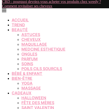
CBD : pourquoi devriez-vous acheter vos produits chez weedy ?
Comment revitaliser ses cheveux
ACCUEIL
TREND
BEAUTÉ
ASTUCES
CHEVEUX
MAQUILLAGE
MEDCINE ESTHETIQUE
ONGLES
PARFUM
SOINS
POILS CILS SOURCILS
BÉBÉ & ENFANT
BIEN-ÊTRE
YOGA
MASSAGE
CADEAUX
HALLOWEEN
FÊTE DES MÈRES
SAINT VALENTIN