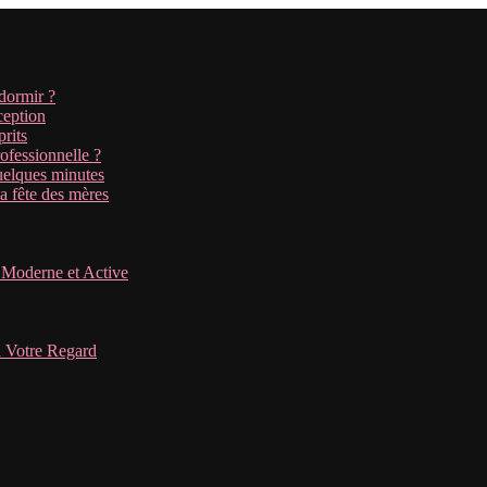
ndormir ?
ception
prits
fessionnelle ?
uelques minutes
a fête des mères
 Moderne et Active
a Votre Regard