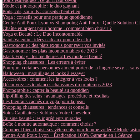
Soins esthétiques : ce qu’il faut savoir
Mode et photographie : le duo gagnant
Poils, cils, sourcils : conseils d’entretien
Yoga : conseils pour une pratique quotidienne
Centre Anti Poux Lyon vs Shampoing Anti Poux : Quelle Solution Ch
Chaîne en argent pour homme : comment bien choisir ?
Yoga et Beauté : Le Duo Incontournable
Saint-Valentin : idées cadeaux pour elle et lui
Gastronomie : des plats exquis pour ravir vos invités
Gastronomie : les plats incontournables de 2023
Black Friday : les meilleures offres mode et beauté
Shopping chaussures : Les erreurs à éviter
Pourquoi certaines personnes aiment porter de la lingerie sexy… sans 
Halloween : maquillage et looks à essayer
Accessoires : comment les intégrer à vos looks ?
Découvrez les tendances chaussures du printemps 2023
Photographie : capter la beauté au quotidien
Lipofilling des seins : avantages, procédure et résultats
Les bienfaits cachés du yoga pour la peau
Shopping chaussures : tendances et conseils
Soins Capillaires : Sublimez Votre Chevelure
Cuisine beauté : les ingrédients miracles
Boîte à montre automatique : comment choisir ?
Comment bien choisir ses vêtements pour femme voilée ? Mode, astuc
Centre Anti-Poux Lyon – Éradication 100% Garantie en 1 Séance