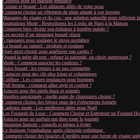
Conseils pour un mariage tendance
Cuisine et beauté : Les aliments alliés de votre peau
Comment choisir un vêtement de pluie adapté à vos besoins
Massages du visage et du cou : une solution naturelle pour raffermir l
Inspirations Mode : Reproduisez les Looks de Stars à la Maison
Comment bien choisir son épilateur à lumière pulsée ?
Les secrets d’un shopping beauté réussi
5 massages pour soulager le stress quotidien
La beauté au naturel : produits et routines
Quel sport choisir pour améliorer son cardio ?
Quand la mère dit non : refuser la paternité, un choix surprenant ?
Mode : Comment associer les couleurs ?
Soins beauté : les erreurs à ne pas commettre
5 astuces pour des cils plus longs et volumineux
Coiffure : Les coupes tendances pour hommes
Pull femme : comment allier style et confort ?
Astuces pour des pieds doux et soignés
Sportive passionnée : quelle paire de chaussures choisir ?
Comment choisir des bijoux pour des événements formels
Cadeaux mode : Les meilleures idées pour Noël
Les Foulards de Luxe : Comment Choisir et Entretenir un Foulard 
Astuces pour un parfum qui dure toute la journée
Shopping lingerie : conseils et pièges à éviter
Le drainage lymphatique après chirurgie esthétique
Comment choisir des boucles d’oreilles pour une forme de visage spéc