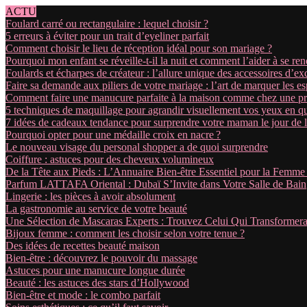
ACTU
Foulard carré ou rectangulaire : lequel choisir ?
5 erreurs à éviter pour un trait d’eyeliner parfait
Comment choisir le lieu de réception idéal pour son mariage ?
Pourquoi mon enfant se réveille-t-il la nuit et comment l’aider à se re
Foulards et écharpes de créateur : l’allure unique des accessoires d’ex
Faire sa demande aux piliers de votre mariage : l’art de marquer les es
Comment faire une manucure parfaite à la maison comme chez une pro
5 techniques de maquillage pour agrandir visuellement vos yeux en q
7 idées de cadeaux tendance pour surprendre votre maman le jour de l
Pourquoi opter pour une médaille croix en nacre ?
Le nouveau visage du personal shopper a de quoi surprendre
Coiffure : astuces pour des cheveux volumineux
De la Tête aux Pieds : L’Annuaire Bien-être Essentiel pour la Femme
Parfum LATTAFA Oriental : Dubaï S’Invite dans Votre Salle de Bain
Lingerie : les pièces à avoir absolument
La gastronomie au service de votre beauté
Une Sélection de Mascaras Experts : Trouvez Celui Qui Transformer
Bijoux femme : comment les choisir selon votre tenue ?
Des idées de recettes beauté maison
Bien-être : découvrez le pouvoir du massage
Astuces pour une manucure longue durée
Beauté : les astuces des stars d’Hollywood
Bien-être et mode : le combo parfait