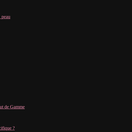
a peau
Haut de Gamme
ifique ?