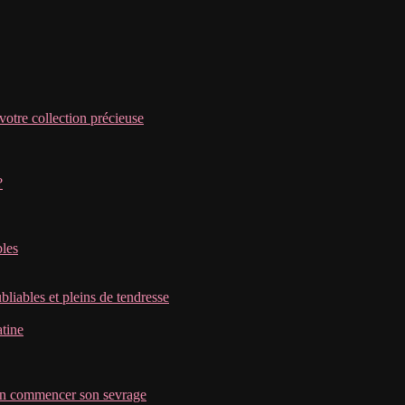
tre collection précieuse
?
bles
bliables et pleins de tendresse
atine
bien commencer son sevrage