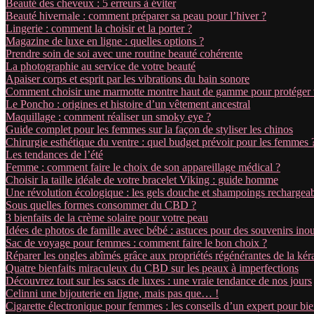
Beauté des cheveux : 5 erreurs à éviter
Beauté hivernale : comment préparer sa peau pour l’hiver ?
Lingerie : comment la choisir et la porter ?
Magazine de luxe en ligne : quelles options ?
Prendre soin de soi avec une routine beauté cohérente
La photographie au service de votre beauté
Apaiser corps et esprit par les vibrations du bain sonore
Comment choisir une marmotte montre haut de gamme pour protéger vo
Le Poncho : origines et histoire d’un vêtement ancestral
Maquillage : comment réaliser un smoky eye ?
Guide complet pour les femmes sur la façon de styliser les chinos
Chirurgie esthétique du ventre : quel budget prévoir pour les femmes 
Les tendances de l’été
Femme : comment faire le choix de son appareillage médical ?
Choisir la taille idéale de votre bracelet Viking : guide homme
Une révolution écologique : les gels douche et shampoings rechargea
Sous quelles formes consommer du CBD ?
3 bienfaits de la crème solaire pour votre peau
Idées de photos de famille avec bébé : astuces pour des souvenirs inou
Sac de voyage pour femmes : comment faire le bon choix ?
Réparer les ongles abîmés grâce aux propriétés régénérantes de la kér
Quatre bienfaits miraculeux du CBD sur les peaux à imperfections
Découvrez tout sur les sacs de luxes : une vraie tendance de nos jours
Celinni une bijouterie en ligne, mais pas que… !
Cigarette électronique pour femmes : les conseils d’un expert pour 